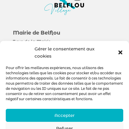
Mairie de Belflou
7 rue de la Mairie
11410 Belflou
Gérer le consentement aux
cookies
Municipalité
Pour offrir les meilleures expériences, nous utilisons des
technologies telles que les cookies pour stocker et/ou accéder aux
Sorties & Découverte
informations des appareils. Le fait de consentir à ces technologies
Au quotidien
nous permettra de traiter des données telles que le comportement
de navigation ou les ID uniques sur ce site. Le fait de ne pas
consentir ou de retirer son consentement peut avoir un effet
négatif sur certaines caractéristiques et fonctions.
Nous contacter
Accepter
Refuser
© Mairie de Belflou – Réalisation
POCA