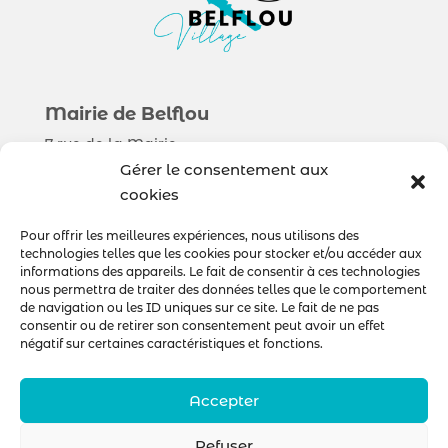
Mairie de Belflou
7 rue de la Mairie
11410 Belflou
Gérer le consentement aux
cookies
Municipalité
Pour offrir les meilleures expériences, nous utilisons des
technologies telles que les cookies pour stocker et/ou accéder aux
Sorties & Découverte
informations des appareils. Le fait de consentir à ces technologies
Au quotidien
nous permettra de traiter des données telles que le comportement
de navigation ou les ID uniques sur ce site. Le fait de ne pas
consentir ou de retirer son consentement peut avoir un effet
négatif sur certaines caractéristiques et fonctions.
Nous contacter
Accepter
Refuser
© Mairie de Belflou – Réalisation
POCA