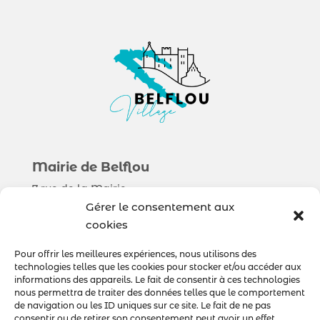
Mairie de Belflou
7 rue de la Mairie
11410 Belflou
Gérer le consentement aux
cookies
Municipalité
Pour offrir les meilleures expériences, nous utilisons des
technologies telles que les cookies pour stocker et/ou accéder aux
Sorties & Découverte
informations des appareils. Le fait de consentir à ces technologies
Au quotidien
nous permettra de traiter des données telles que le comportement
de navigation ou les ID uniques sur ce site. Le fait de ne pas
consentir ou de retirer son consentement peut avoir un effet